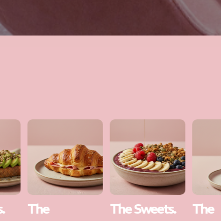
The Sweets.
The
The 