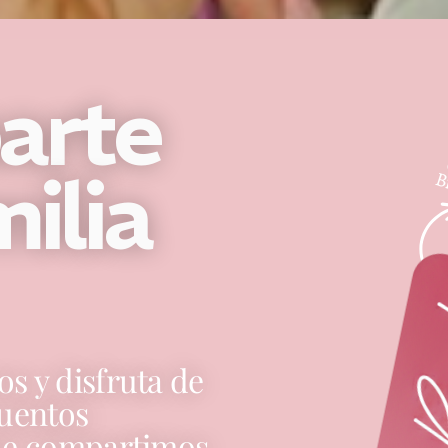
arte
milia
s y disfruta de
cuentos
que compartimos