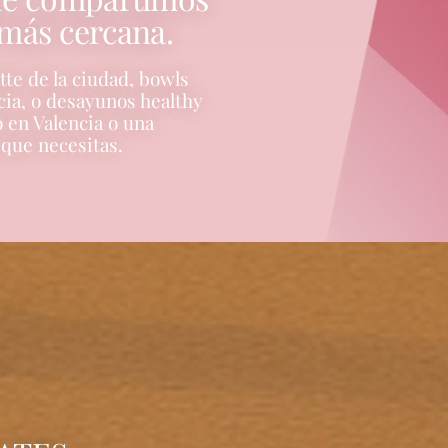
 más cercana.
te de la ciudad, bowls
ncia, o desayunos healthy
o en Valencia o una
 que necesitas.