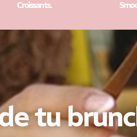
.
Smoothies.
 de tu brun