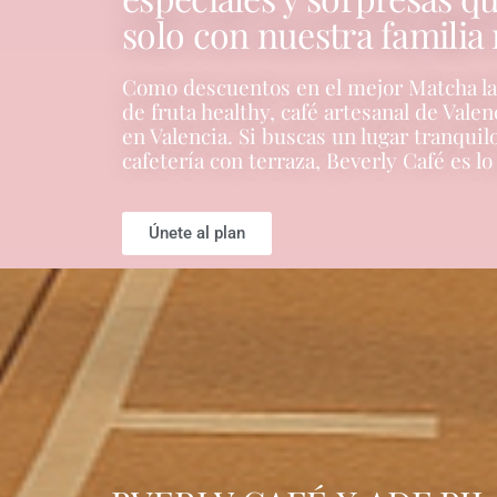
solo con nuestra familia
Como descuentos en el mejor Matcha lat
de fruta healthy, café artesanal de Vale
en Valencia. Si buscas un lugar tranquil
cafetería con terraza, Beverly Café es lo
Únete al plan