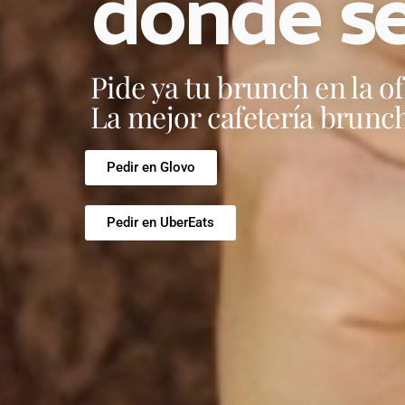
donde se
Pide ya tu brunch en la of
La mejor cafetería brunch
Pedir en Glovo
Pedir en UberEats