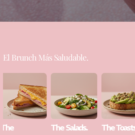
El Brunch Más Saludable.
The Salads.
The Toasts.
The