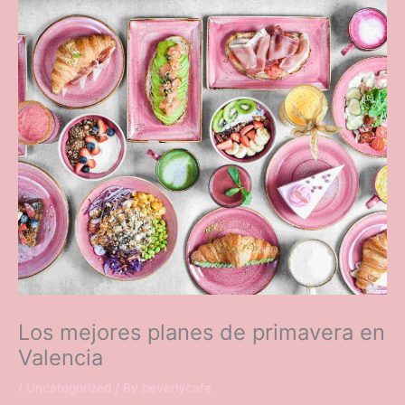
Skip
to
content
Los mejores planes de primavera en
Valencia
/
Uncategorized
/ By
beverlycafe