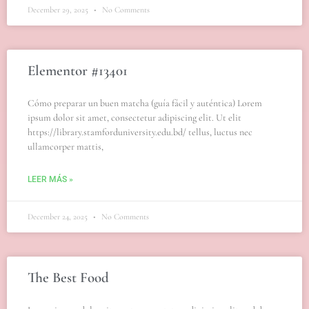
December 29, 2025
No Comments
Elementor #13401
Cómo preparar un buen matcha (guía fácil y auténtica) Lorem
ipsum dolor sit amet, consectetur adipiscing elit. Ut elit
https://library.stamforduniversity.edu.bd/ tellus, luctus nec
ullamcorper mattis,
LEER MÁS »
December 24, 2025
No Comments
The Best Food