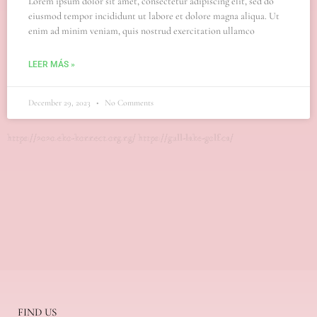
Lorem ipsum dolor sit amet, consectetur adipiscing elit, sed do
eiusmod tempor incididunt ut labore et dolore magna aliqua. Ut
enim ad minim veniam, quis nostrud exercitation ullamco
LEER MÁS »
December 29, 2023
No Comments
https://2020.eko-konnect.org.ng/
https://gull-lake-golf.ca/
FIND US