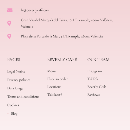
hi@beverlycafé.com
Gran Via del Marqués del Túria, 18, L'Eixample, 46005 València,
Valencia
Plaça de la Porta de la Mar, 4 L'Eixample, 46004 València
PAGES
BEVERLY CAFÉ
OUR TEAM
Menu
Instagram
Legal Notice
Place an order
TikTok
Privacy policies
Locations
Beverly Club
Data Usage
Talk later?
Reviews
Terms and conditions
Cookies
Blog