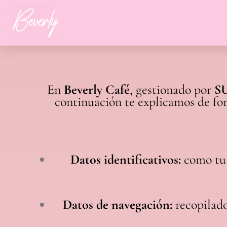
Skip
to
content
En
Beverly Café
, gestionado por
S
continuación te explicamos de fo
Datos identificativos:
como tu 
Datos de navegación:
recopilado