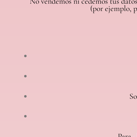
No vendemos ni cedemos tus datos pe
(por ejemplo, p
So
Para
s